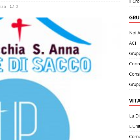
Il Cro
nza
0
GRU
Noi A
ACI
Grupp
Coor
Consi
Grupp
VIT
La Di
L'Uni
Comun