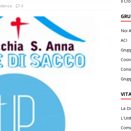
Il Cro
videnza
0
GRU
Noi A
ACI
Grupp
Coor
Consi
Grupp
VIT
La Di
L'Uni
Comun