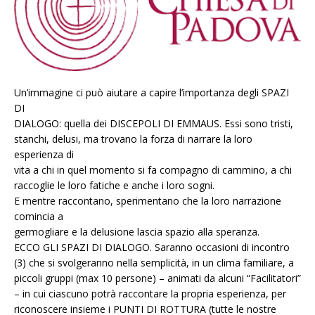
Un’immagine ci può aiutare a capire
l’importanza degli SPAZI
DI
DIALOGO
:
quella
dei
DISCEPOLI
DI
EMMAUS
.
Essi
sono
tristi,
stanchi, delusi, ma trovano la forza di narrare la loro
esperienza di
vita a chi in quel momento si fa compagno di cammino, a chi
raccoglie le loro fatiche e anche i loro sogni.
E
mentre
raccontano,
sperimentano
che
la
loro
narrazione
comincia
a
germogliare e la delusione lascia spazio alla speranza.
ECCO
GLI
SPAZI
DI
DIALOGO
.
Saranno
occasioni
di
incontro
(3)
che
si
svolgeranno nella
semplicità
, in un
clima familiare
, a
piccoli gruppi
(max 10
persone)
–
animati da alcuni “Facilitatori”
–
in cui ciascuno potrà raccontare la
propria esperienza, per
riconoscere insieme i
PUNTI DI ROTTURA
(tutte le nostre