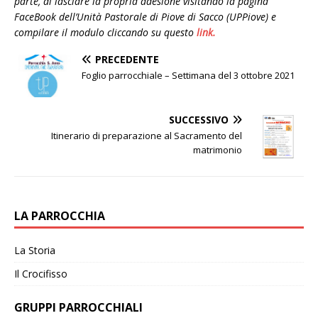
parte, di
lasciare la propria adesione
visitando
la
pagina
FaceBook
dell’Unità Pastorale di Piove di Sacco
(
UPPiove
) e
compilare il modulo cliccando su questo
link.
PRECEDENTE
Foglio parrocchiale – Settimana del 3 ottobre 2021
SUCCESSIVO
Itinerario di preparazione al Sacramento del
matrimonio
LA PARROCCHIA
La Storia
Il Crocifisso
GRUPPI PARROCCHIALI