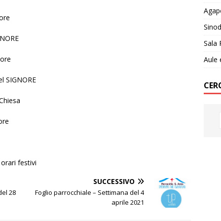
Agap
iore
Sino
IGNORE
Sala 
iore
Aule 
el SIGNORE
CER
 Chiesa
ore
rari festivi
SUCCESSIVO
del 28
Foglio parrocchiale – Settimana del 4
aprile 2021