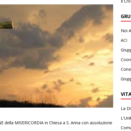
Il Cro
GRU
Noi A
ACI
Grupp
Coor
Consi
Grupp
VIT
La Di
L'Uni
della MISERICORDIA in Chiesa a S. Anna con assoluzione
Comun