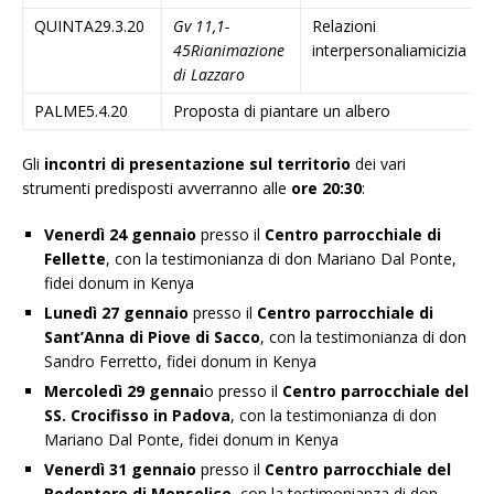
QUINTA29.3.20
Gv 11,1-
Relazioni
45
Rianimazione
interpersonaliamicizia
di Lazzaro
PALME5.4.20
Proposta di piantare un albero
Gli
incontri di presentazione sul territorio
dei vari
strumenti predisposti avverranno alle
ore 20:30
:
Venerdì 24 gennaio
presso il
Centro parrocchiale di
Fellette
, con la testimonianza di don Mariano Dal Ponte,
fidei donum in Kenya
Lunedì 27 gennaio
presso il
Centro parrocchiale di
Sant’Anna di Piove di Sacco
, con la testimonianza di don
Sandro Ferretto, fidei donum in Kenya
Mercoledì 29 gennai
o presso il
Centro parrocchiale del
SS. Crocifisso in Padova
, con la testimonianza di don
Mariano Dal Ponte, fidei donum in Kenya
Venerdì 31 gennaio
presso il
Centro parrocchiale del
Redentore di Monselice
, con la testimonianza di don