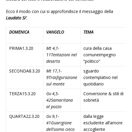
Ecco il modo con cui si approfondisce il messaggio della
Laudato Si’
.
DOMENICA
VANGELO
TEMA
PRIMA1.3.20
Mt 4,1-
cura della casa
11
Tentazioni nel
comuneimpegno
deserto
“politico”
SECONDA8.3.20
Mt 17,1-
sguardo
9
Trasfigurazione
contemplativo nel
sul monte
quotidiano
TERZA15.3.20
Gv 4,5-
Conversione & stili di
42
Samaritana
sobrietà
al pozzo
QUARTA22.3.20
Gv 9,1-
dalla legge
41
Guarigione
escludente all’amore
dell’uomo cieco
accogliente