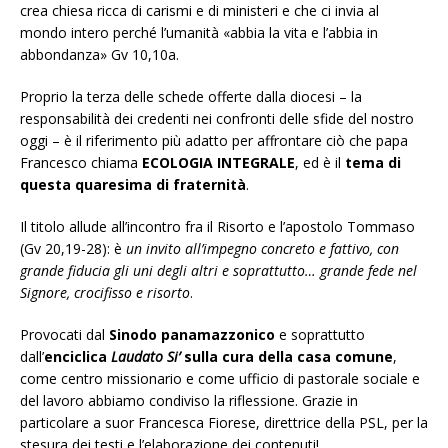
crea chiesa ricca di carismi e di ministeri e che ci invia al
mondo intero perché l’umanità «abbia la vita e l’abbia in
abbondanza» Gv 10,10a.
Proprio la terza delle schede offerte dalla diocesi – la
responsabilità dei credenti nei confronti delle sfide del nostro
oggi – è il riferimento più adatto per affrontare ciò che papa
Francesco chiama
ECOLOGIA INTEGRALE
, ed è il
tema di
questa quaresima di fraternità
.
Il titolo allude all’incontro fra il Risorto e l’apostolo Tommaso
(Gv 20,19-28): è
un invito all’impegno concreto e fattivo, con
grande fiducia gli uni degli altri e soprattutto… grande fede nel
Signore, crocifisso e risorto
.
Provocati dal
Sinodo panamazzonico
e soprattutto
dall’
enciclica
Laudato Si’
sulla cura della casa comune
,
come centro missionario e come ufficio di pastorale sociale e
del lavoro abbiamo condiviso la riflessione. Grazie in
particolare a suor Francesca Fiorese, direttrice della PSL, per la
stesura dei testi e l’elaborazione dei contenuti!