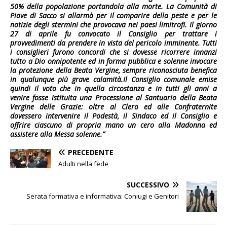
50% della popolazione portandola alla morte. La Comunità di
Piove di Sacco si allarmò per il comparire della peste e per le
notizie degli stermini che provocava nei paesi limitrofi. Il giorno
27 di aprile fu convocato il Consiglio per trattare i
provvedimenti da prendere in vista del pericolo imminente. Tutti
i consiglieri furono concordi che si dovesse ricorrere innanzi
tutto a Dio onnipotente ed in forma pubblica e solenne invocare
la protezione della Beata Vergine, sempre riconosciuta benefica
in qualunque più grave calamità.Il Consiglio comunale emise
quindi il voto che in quella circostanza e in tutti gli anni a
venire fosse istituita una Processione al Santuario della Beata
Vergine delle Grazie: oltre al Clero ed alle Confraternite
dovessero intervenire il Podestà, il Sindaco ed il Consiglio e
offrire ciascuno di propria mano un cero alla Madonna ed
assistere alla Messa solenne.”
PRECEDENTE
Adulti nella fede
SUCCESSIVO
Serata formativa e informativa: Coniugi e Genitori