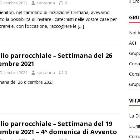
Il Cro
 Dicembre 2021
santanna
0
Genitori, nel cammino di Iniziazione Cristiana, avevamo
GRU
to la possibilità di invitare i catechisti nelle vostre case per
trarvi e, con l’occasione, raccogliere le
[…]
Noi A
ACI
Grupp
lio parrocchiale – Settimana del 26
embre 2021
Coor
 Dicembre 2021
santanna
0
Consi
mana del 26 dicembre 2021
Grupp
VIT
La Di
lio parrocchiale – Settimana del 19
L'Uni
embre 2021 – 4^ domenica di Avvento
Comun