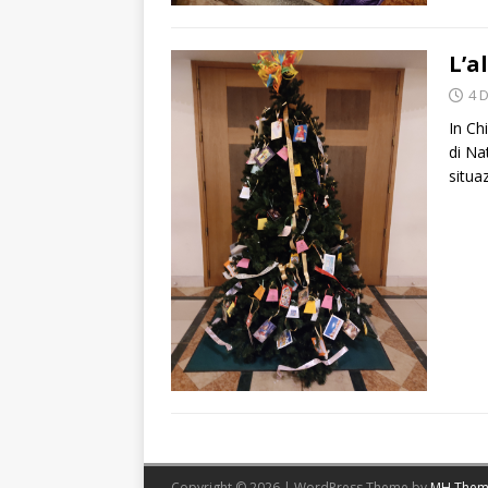
L’a
4 
In Ch
di Na
situa
Copyright © 2026 | WordPress Theme by
MH Them