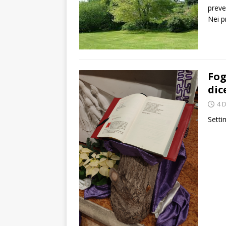
preve
Nei p
Fog
dic
4 
Setti