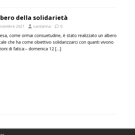
lbero della solidarietà
Dicembre 2021
santanna
0
iesa, come ormai consuetudine, è stato realizzato un albero
tale che ha come obiettivo solidarizzarci con quanti vivono
zioni di fatica:– domenica 12
[…]
es