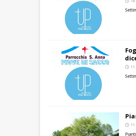
18
Setti
Fog
dic
11
Setti
Pia
11
Piant